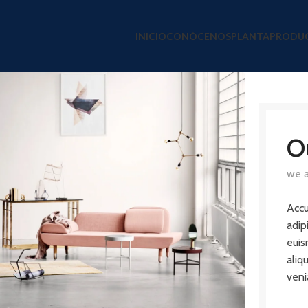
INICIO
CONÓCENOS
PLANTA
PRODU
O
we a
Accu
adip
euis
aliq
veni