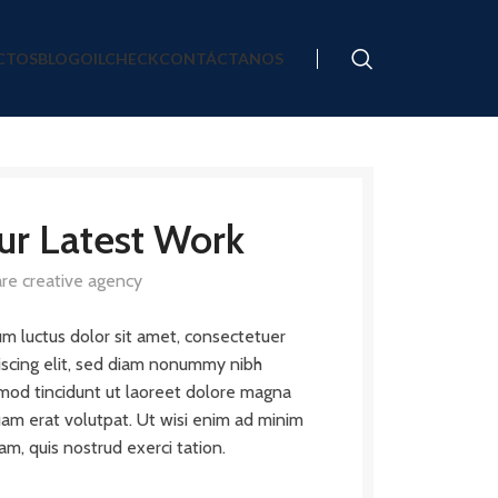
CTOS
BLOG
OILCHECK
CONTÁCTANOS
ur Latest Work
re creative agency
m luctus dolor sit amet, consectetuer
iscing elit, sed diam nonummy nibh
mod tincidunt ut laoreet dolore magna
uam erat volutpat. Ut wisi enim ad minim
am, quis nostrud exerci tation.