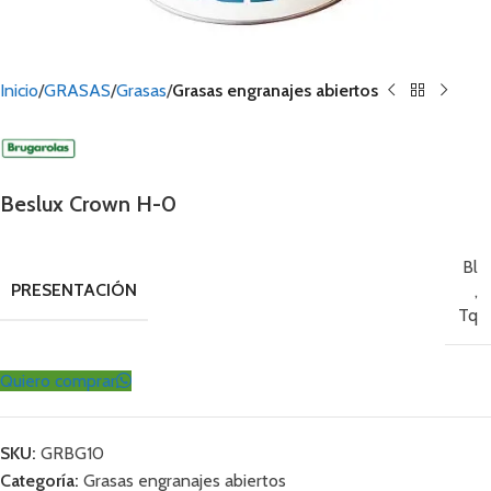
Inicio
GRASAS
Grasas
Grasas engranajes abiertos
Beslux Crown H-0
Bl
PRESENTACIÓN
,
Tq
Quiero comprar
SKU:
GRBG10
Categoría:
Grasas engranajes abiertos