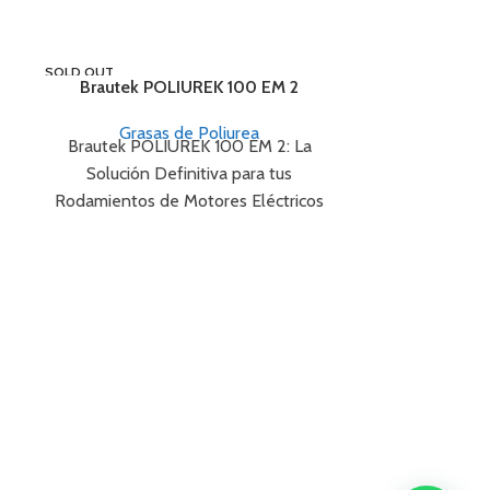
SOLD OUT
Brautek POLIUREK 100 EM 2
Grasas de Poliurea
Brautek POLIUREK 100 EM 2: La
Solución Definitiva para tus
Rodamientos de Motores Eléctricos
Brautek POLIUREK 100 EM 2 es
Mobil
Gras
POLYUREK EM-
formulado 
motores eléc