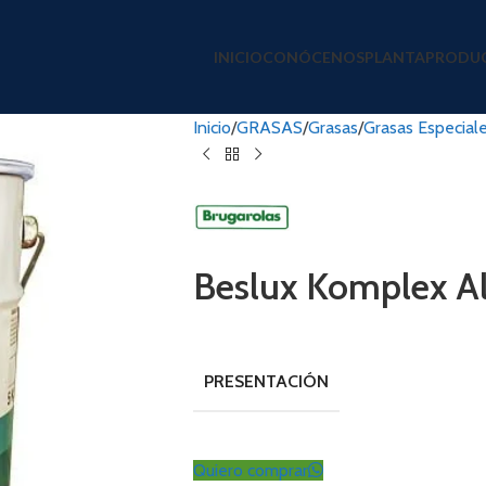
INICIO
CONÓCENOS
PLANTA
PRODU
Inicio
GRASAS
Grasas
Grasas Especial
Beslux Komplex Alf
PRESENTACIÓN
Quiero comprar