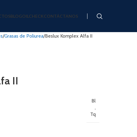
CTOS
BLOG
OILCHECK
CONTÁCTANOS
es
Grasas de Poliurea
Beslux Komplex Alfa II
a II
Bl
,
Tq