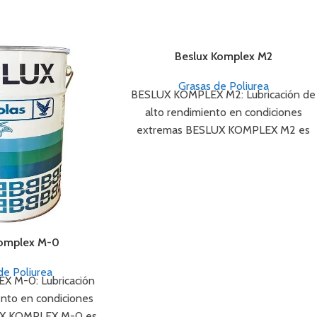
Beslux Komplex M2
Grasas de Poliurea
BESLUX KOMPLEX M2: Lubricación de
alto rendimiento en condiciones
extremas BESLUX KOMPLEX M2 es
una grasa lubricante de nueva
tecnología
Komplex M-0
de Poliurea
 M-0: Lubricación
ento en condiciones
UX KOMPLEX M-0 es