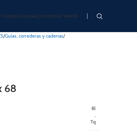
CTOS
BLOG
OILCHECK
CONTÁCTANOS
ES
Guías, correderas y cadenas
x 68
Bl
,
Tq