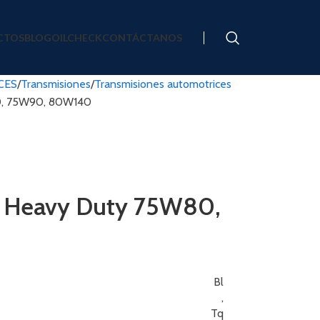
CTOS
BLOG
OILCHECK
CONTÁCTANOS
CES
Transmisiones
Transmisiones automotrices
0, 75W90, 80W140
n Heavy Duty 75W80,
Bl
,
Tq