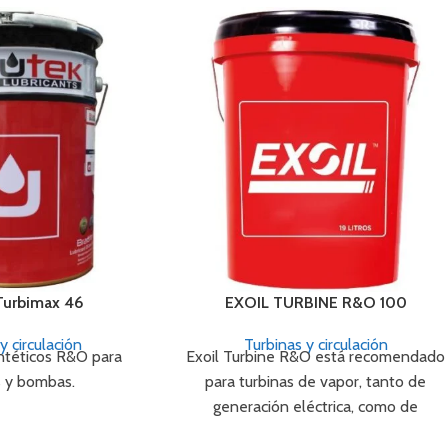
Turbimax 46
EXOIL TURBINE R&O 100
y circulación
Turbinas y circulación
ntéticos R&O para
Exoil Turbine R&O está recomendado
s y bombas.
para turbinas de vapor, tanto de
generación eléctrica, como de
propulsión marina que son lubricadas