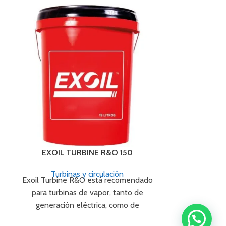
EXOIL TURBINE R&O 150
EXOIL 
Turbinas y circulación
Turbin
Exoil Turbine R&O está recomendado
Exoil Turbin
para turbinas de vapor, tanto de
para turbin
generación eléctrica, como de
generación
propulsión marina que son lubricadas
propulsión ma