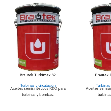
Brautek Turbimax 32
Brautek 
Turbinas y circulación
Turbinas 
Aceites semisintéticos R&O para
Aceites semisi
turbinas y bombas.
turbina