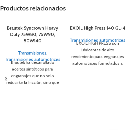
Productos relacionados
Brautek Syncrown Heavy
EXOIL High Press 140 GL-4
Duty 75W80, 75W90,
Transmisiones automotrices
80W140
EXOIL HIGH PRESS son
lubricantes de alto
Transmisiones
,
rendimiento para engranajes
Transmisiones automotrices
Brautek ha desarrollado
automotrices formulados a
aceites sintéticos para
partir de bases lubricantes de
engranajes que no solo
alta calidad
reducirán la fricción, sino que
también proteger los
engranajes contra