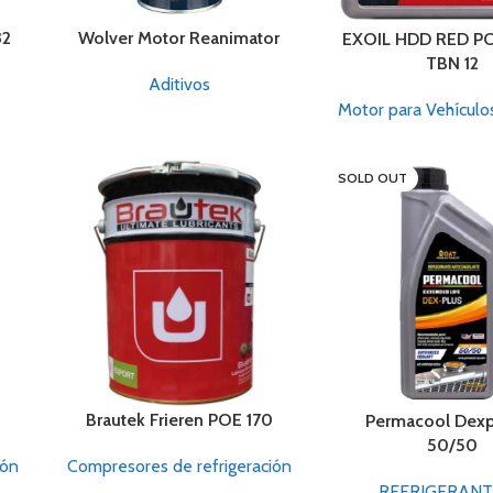
32
Wolver Motor Reanimator
EXOIL HDD RED P
TBN 12
Aditivos
Motor para Vehícul
SOLD OUT
Brautek Frieren POE 170
Permacool Dexp
50/50
ión
Compresores de refrigeración
REFRIGERANT