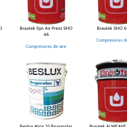
SO
Brautek Syn Air Press SHO
Brautek SHO 
46
Compresores de
Compresores de aire
Beslux Atox 32 Brugarolas
Brautek ALWEAVE