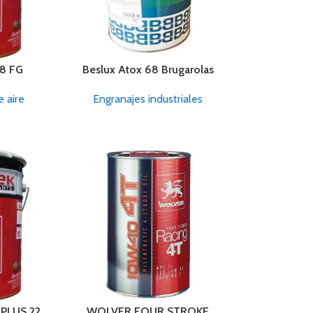
68 FG
Beslux Atox 68 Brugarolas
 aire
Engranajes industriales
 PLUS 22
WOLVER FOUR STROKE