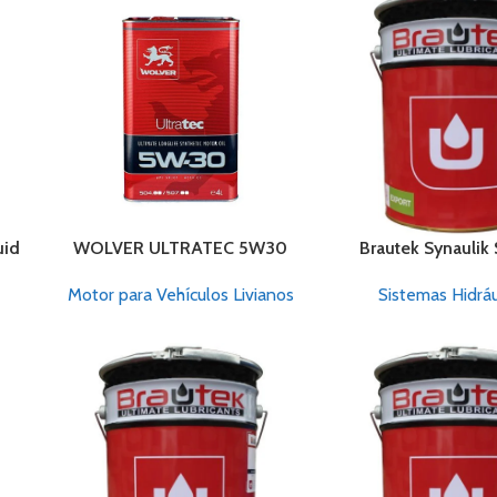
uid
WOLVER ULTRATEC 5W30
Brautek Synaulik
Motor para Vehículos Livianos
Sistemas Hidráu