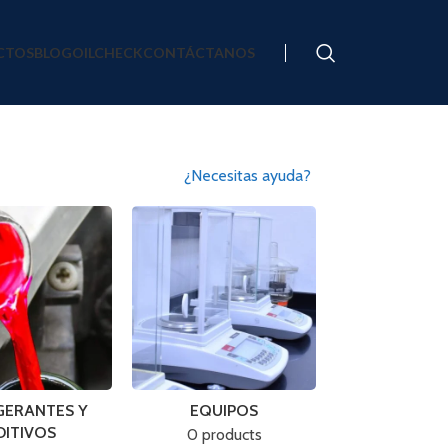
CTOS
BLOG
OILCHECK
CONTÁCTANOS
¿Necesitas ayuda?
GERANTES Y
EQUIPOS
DITIVOS
0 products