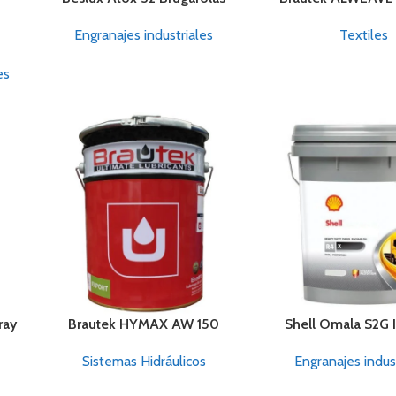
Engranajes industriales
Textiles
es
ray
Brautek HYMAX AW 150
Shell Omala S2G 
Sistemas Hidráulicos
Engranajes indus