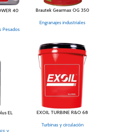
Brautek Gearmax OG 350
OWER 40
Engranajes industriales
os Pesados
EXOIL TURBINE R&O 68
lus EL
Turbinas y circulación
ES Y